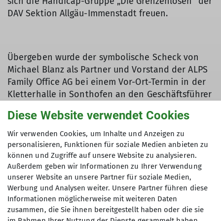
sich die Handicap-Gruppe „Die Grenzenlosen“ der
DAV Sektion Allgäu-Immenstadt freuen.
Übergeben wurde der symbolische Scheck von
Michael Blanz als Partner und Vorstand der ALPS
Family Office AG bei einem Vor-Ort-Termin in der
Kletterhalle in Sonthofen an den Geschäftsführer
der Sektion, Michael Fracaro. „Es ist uns als
Diese Website verwendet Cookies
Unternehmen wichtig die Gruppe auf dem Weg zu
den Special Olympics zu unterstützen und einen
Wir verwenden Cookies, um Inhalte und Anzeigen zu
Fokus für die Unterstützung auf diese Thema zu
personalisieren, Funktionen für soziale Medien anbieten zu
setzen. Vielleicht gibt es ja auch noch andere
können und Zugriffe auf unsere Website zu analysieren.
Außerdem geben wir Informationen zu Ihrer Verwendung
Unternehmen die ein solch wichtiges und aus
unserer Website an unsere Partner für soziale Medien,
meiner Sicht ehrliches Projekt mit fördern.“ so
Werbung und Analysen weiter. Unsere Partner führen diese
Michael Blanz, Vorstand der ALPS Family Office
Informationen möglicherweise mit weiteren Daten
AG.
zusammen, die Sie ihnen bereitgestellt haben oder die sie
im Rahmen Ihrer Nutzung der Dienste gesammelt haben.