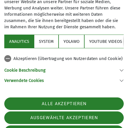
unserer Website an unsere Partner für soziale Medien,
Werbung und Analysen weiter. Unsere Partner führen diese
Informationen möglicherweise mit weiteren Daten
zusammen, die Sie ihnen bereitgestellt haben oder die sie
im Rahmen Ihrer Nutzung der Dienste gesammelt haben.
Die Nutzung des Winterraums
ANALYTICS
SYSTEM
YOLAWO
YOUTUBE VIDEOS
Der Aufenthalt in einem Winterraum erfordert
Eigeninitiative. Nichtsdestotrotz kostet die
Akzeptieren (Übertragung von Nutzerdaten und Cookie)
Übernachtung ein kleines Entgelt, denn unsere
Hüttenwirtsleute und wir als hüttenbesitzende
Cookie Beschreibung
Sektion müssen sich um den Erhalt des Raumes
kümmern. Dazu gehört zum Beispiel die
Verwendete Cookies
Versorgung mit Brennholz oder Gas. Wie erwähnt,
befindet sich in den Winterräumen eine kleine
Kasse, in die der Betrag einzuzahlen ist. Sollte
ALLE AKZEPTIEREN
man das nötige Kleingeld unpassend oder nicht
zur Hand haben, ist es möglich den Betrag
AUSGEWÄHLTE AKZEPTIEREN
nachträglich zu überweisen. Die Bankverbindung