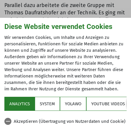
Parallel dazu arbeitete die zweite Gruppe mit
Thomas Daufratshofer an der Technik. Es ging mit
Spitzkehren und der richtigen Tragetechnik
Diese Website verwendet Cookies
bergauf und dann mit Fellen am Ski wieder
bergab. So konnten die ein oder anderen Fehler,
Wir verwenden Cookies, um Inhalte und Anzeigen zu
die sich über die Zeit eingeschliffene haben,
personalisieren, Funktionen für soziale Medien anbieten zu
korrigiert und in effiziente Aufstiegstechnik
können und Zugriffe auf unsere Website zu analysieren.
umgemünzt werden.
Außerdem geben wir Informationen zu Ihrer Verwendung
unserer Website an unsere Partner für soziale Medien,
Rauf auf die Ski!
Werbung und Analysen weiter. Unsere Partner führen diese
Informationen möglicherweise mit weiteren Daten
Mit Vorfreude wurde für den Sonntag eine Skitour
zusammen, die Sie ihnen bereitgestellt haben oder die sie
in Richtung Hahnleskopf geplant. Aufgrund
im Rahmen Ihrer Nutzung der Dienste gesammelt haben.
schlechter Sicht und eines wenig lohnenden
Weges durch bewaldetes Gelände entschied man
ANALYTICS
SYSTEM
YOLAWO
YOUTUBE VIDEOS
sich gegen das weitere Aufsteigen. Trotzdem
perfekte Bedingungen, um die Spuranlage und
Akzeptieren (Übertragung von Nutzerdaten und Cookie)
Beurteilung des Geländes abzutesten. Die