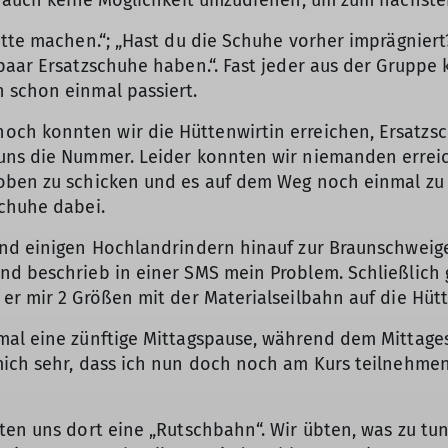
es auch keine Möglichkeit umzudrehen, um zum nächste
tte machen.“; „Hast du die Schuhe vorher imprägniert? 
 paar Ersatzschuhe haben.“. Fast jeder aus der Grupp
 schon einmal passiert.
h konnten wir die Hüttenwirtin erreichen, Ersatzsch
uns die Nummer. Leider konnten wir niemanden errei
 oben zu schicken und es auf dem Weg noch einmal zu
schuhe dabei.
und einigen Hochlandrindern hinauf zur Braunschweige
d beschrieb in einer SMS mein Problem. Schließlich g
er mir 2 Größen mit der Materialseilbahn auf die Hütt
nmal eine zünftige Mittagspause, während dem Mittag
mich sehr, dass ich nun doch noch am Kurs teilnehme
ten uns dort eine „Rutschbahn“. Wir übten, was zu tun