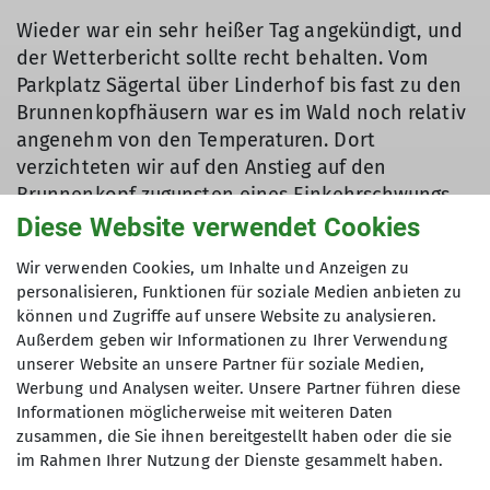
Wieder war ein sehr heißer Tag angekündigt, und
der Wetterbericht sollte recht behalten. Vom
Parkplatz Sägertal über Linderhof bis fast zu den
Brunnenkopfhäusern war es im Wald noch relativ
angenehm von den Temperaturen. Dort
verzichteten wir auf den Anstieg auf den
Brunnenkopf zugunsten eines Einkehrschwungs.
Südseitig in der prallen Sonne, und zuletzt mit
Diese Website verwendet Cookies
leichter Kraxelei, erreichten wir die Große
Wir verwenden Cookies, um Inhalte und Anzeigen zu
Klammspitz pünktlich für eine längere
personalisieren, Funktionen für soziale Medien anbieten zu
Mittagspause.
können und Zugriffe auf unsere Website zu analysieren.
Außerdem geben wir Informationen zu Ihrer Verwendung
Neben dem Gipfel blühte ein ganzes Büschel
unserer Website an unsere Partner für soziale Medien,
Edelweiß, das ich dort noch nie gesehen hatte.
Werbung und Analysen weiter. Unsere Partner führen diese
Über den Klammspitzgrat in stetigem Auf und Ab,
Informationen möglicherweise mit weiteren Daten
und ein paar versicherten Stellen, führte uns der
zusammen, die Sie ihnen bereitgestellt haben oder die sie
Weg auf den langen Grasrücken des Feigenkopfs.
im Rahmen Ihrer Nutzung der Dienste gesammelt haben.
Für viele das schönste Stück des Weges. An der