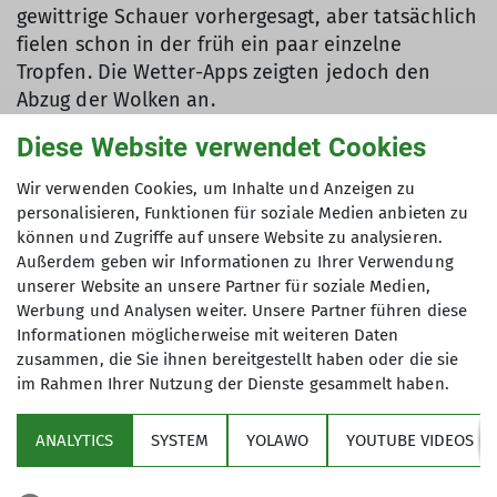
gewittrige Schauer vorhergesagt, aber tatsächlich
fielen schon in der früh ein paar einzelne
Tropfen. Die Wetter-Apps zeigten jedoch den
Abzug der Wolken an.
Diese Website verwendet Cookies
Vom Parkplatz bei den sieben Quellen ging es
Richtung Hochgrieskar und dann in endlosen
Wir verwenden Cookies, um Inhalte und Anzeigen zu
Serpentienen auf das Schwarzenköpfl. Nach
personalisieren, Funktionen für soziale Medien anbieten zu
einem zügigem Start, hatten wir inzwischen
können und Zugriffe auf unsere Website zu analysieren.
deutlich an Tempo eingebüst. Zuletzt ging es in
Außerdem geben wir Informationen zu Ihrer Verwendung
teilweise leichter Kletterei (I bzw. T3) in steilem
unserer Website an unsere Partner für soziale Medien,
Felsgelände zum Gipfel der Kreuzspitze, den wir
Werbung und Analysen weiter. Unsere Partner führen diese
Informationen möglicherweise mit weiteren Daten
etwas über der angegebenen Zeit erreichten. Auf
zusammen, die Sie ihnen bereitgestellt haben oder die sie
dem Gipfel machten wir nicht allzulange Rast,
im Rahmen Ihrer Nutzung der Dienste gesammelt haben.
genossen die Aussicht, und beobachteten wie ein
heftiges Gewitter über das Zusspitzmassiv
ANALYTICS
SYSTEM
YOLAWO
YOUTUBE VIDEOS
Richtung Osten abzog.
Inzwischen stand für mich aber bereits fest, dass