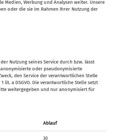
ale Medien, Werbung und Analysen weiter. Unsere
chönen Blick wiederum auf die Eisriesen
ben oder die sie im Rahmen Ihrer Nutzung der
die Guides Caro und Thomas das Team ins
ie Piz Roseg seinen erfolgreichen
gelungenen Tourentage und das sehr gute
er so beeindruckenden Hochgebirgswelt
 der Nutzung seines Service durch bzw. lässt
n anonymisierte oder pseudonymisierte
Zweck, den Service der verantwortlichen Stelle
1 lit. a DSGVO. Die verantwortliche Stelle setzt
ritte weitergegeben und nur anonymisiert für
Ablauf
30