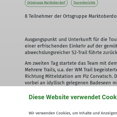
Ortsgruppe Marktoberdorf
Tourenberichte
8 Teilnehmer der Ortsgruppe Marktoberdor
Ausgangspunkt und Unterkunft für die Tour
einer erfrischenden Einkehr auf der gemüt
abwechslungsreicher S2-Trail führte zurück 
Am zweiten Tag startete das Team mit dem B
Mehrere Trails, u.a. der WM Trail begeiste
Richtung Mittelstation am Piz Corvatsch. 
vorbei an idyllisch gelegenen Badeseen mit
Ein absolutes Highlight der Oberengadin T
Diese Website verwendet Cook
Berninagruppe bei beeindruckendem Morge
Trail 1400m hinab nach Poschiavo. Mit de
anschließend ging es hinauf zur Fuorcla M
Wir verwenden Cookies, um Inhalte und Anzeigen 