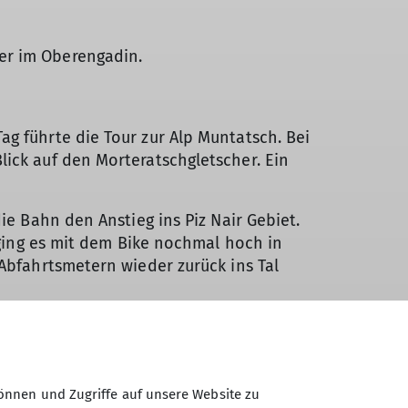
er im Oberengadin.
g führte die Tour zur Alp Muntatsch. Bei
lick auf den Morteratschgletscher. Ein
ie Bahn den Anstieg ins Piz Nair Gebiet.
a ging es mit dem Bike nochmal hoch in
 Abfahrtsmetern wieder zurück ins Tal
gten sich die wolkenlosen Eisriesen der
ing es auf dem S 1-2 Bernina Express
urück auf die Passhöhe zum Bianco See,
j Minor mit Badestop, im weiteren Verlauf
önnen und Zugriffe auf unsere Website zu