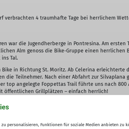
f verbrachten 4 traumhafte Tage bei herrlichem Wett
en war die Jugendherberge in Pontresina. Am ersten Ta
lichen Alm genoss die Bike-Gruppe einen herrlichen B
ins Tal.
ike in Richtung St. Moritz. Ab Celerina erleichterte d
rten die Teilnehmer. Nach einer Abfahrt zur Silvaplan
Der top angelegte Foppettas Trail führte uns nach 800
 öffentlichen Grillplätzen – einfach herrlich!
our war der 3. Tag. Kaum in Moreratsch angelangt, zei
ies
nlicht. Nach der Überquerung der Berninapasshöhe g
m Glacier Express fuhr die Gruppe im Caprio-Waggon z
inor 2435m. Ein mega Trail führte uns hinunter zum Le
zu personalisieren, Funktionen für soziale Medien anbieten zu k