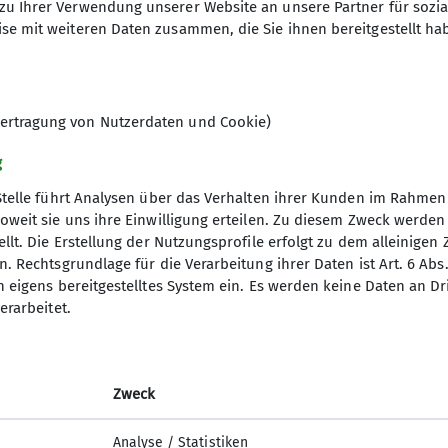
zu Ihrer Verwendung unserer Website an unsere Partner für sozi
r Tour nicht fehlen darf wegen dem unbeschreiblich s
se mit weiteren Daten zusammen, die Sie ihnen bereitgestellt ha
nendes, Sonne pur und wolkenlosem Himmel lotsten 
en Blick auf den Roseg Gletscher und Schneekuppe sow
ertragung von Nutzerdaten und Cookie)
reute sich Organisator und Guide Thomas D. über die 
gte auch es ist ein Privileg sich mit dem Bike in ein
g
Stelle führt Analysen über das Verhalten ihrer Kunden im Rahmen
oweit sie uns ihre Einwilligung erteilen. Zu diesem Zweck werde
 lohnendes Ziel für MTB Touren!
llt. Die Erstellung der Nutzungsprofile erfolgt zu dem alleinigen 
. Rechtsgrundlage für die Verarbeitung ihrer Daten ist Art. 6 Abs. 
n eigens bereitgestelltes System ein. Es werden keine Daten an D
erarbeitet.
Zweck
Analyse / Statistiken