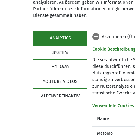
analysieren. Außerdem geben wir Informationen 
umrundeten wir den Piz Lagalp der auf de
Partner führen diese Informationen möglicherwei
der beeindruckenden Bernina Gruppe.
Dienste gesammelt haben.
Am letzten Tag eines überragenden Woche
Val Roseg wo der Ausflug bei einem schön
Akzeptieren (Üb
ANALYTICS
Ausklang fand. Bei einer Abschlußrunde f
Miteinander in der gesamten Gruppe. Er sa
Cookie Beschreibun
SYSTEM
bewegen zu dürfen.
Die verantwortliche 
diese durchführen, s
YOLAWO
Das Schweizer Oberengadin ist ein überaus
Nutzungsprofile erste
ständig zu verbessern
Bericht: Gabi Rößle
YOUTUBE VIDEOS
zur Nutzeranalyse ei
statistische Zwecke v
ALPENVEREINAKTIV
Verwendete Cookies
Name
Matomo