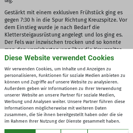
lag.
Gestärkt mit einem exklusiven Frühstück ging es
gegen 7:30 h in die Spur Richtung Kreuzspitze. Vor
dem Einstieg wurde je nach Bedarf die
Klettersteigausrüstung angelegt und los ging es.
Der Fels war inzwischen trocken und so konnte
man den versicherten weg über die Kreuzspitze
genießen. Ab dem Kalten Winkel begann der
Diese Website verwendet Cookies
eigentliche Aufstieg zum Gipfel des Hochvogels. Es
Wir verwenden Cookies, um Inhalte und Anzeigen zu
kam immer mehr Bewegung in die Wolken, so
personalisieren, Funktionen für soziale Medien anbieten zu
auch bei uns. Die Sonne blinzelte leicht durch die
können und Zugriffe auf unsere Website zu analysieren.
Nebelschwaden und mit erreichen des Gipfels
Außerdem geben wir Informationen zu Ihrer Verwendung
vom Hochvogel in 2592m Höhe wurden wir mit
unserer Website an unsere Partner für soziale Medien,
Sonnenschein über dem Wolkenmeer belohnt.
Werbung und Analysen weiter. Unsere Partner führen diese
Informationen möglicherweise mit weiteren Daten
Welch ein Ausblick und Gefühl.
zusammen, die Sie ihnen bereitgestellt haben oder die sie
Der Blick auf die Uhr lies uns aber nicht allzu
im Rahmen Ihrer Nutzung der Dienste gesammelt haben.
lange hier oben verweilen. Der Abstieg zur