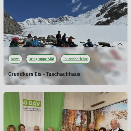
Gipfel. Wir hatten nur die Rechnung ohne den Wirt, in
diesem Falle den Klimawandel, gemacht.
mehr erfahren
News
Ortsgruppe Süd
Tourenberichte
Grundkurs Eis - Taschachhaus
14.06.2026
Eiskurs 11.06.-14.06.2026
mehr erfahren