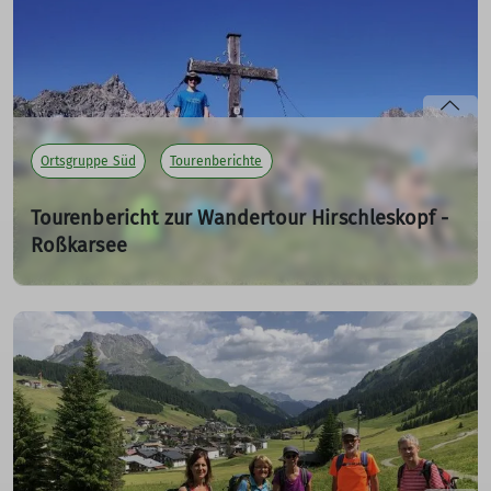
Angriff zu nehmen.
mehr erfahren
Ortsgruppe Süd
Tourenberichte
Tourenbericht zur Wandertour Hirschleskopf -
Roßkarsee
08.07.2025
Wir, das sind 9 Wander/innen, treffen uns Sonntagfrüh
zur Anfahrt nach Gramais im Lech Tal. Außer unserem
Tourenführer Patrick, kennt niemand die Tour und alle
sind neugierig gespannt.