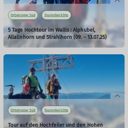
Ortsgruppe Süd
Tourenberichte
5 Tage Hochtour im Wallis : Alphubel,
Allalinhorn und Strahlhorn (09. – 13.07.25)
19.08.2025
Das Ziel ist die Besteigung von drei 4.000ern, dem
Alphubel (4206 m), dem Allalinhorn (4027 m) und dem
Strahlhorn (4190 m) in 5 Tagen.
mehr erfahren
Ortsgruppe Süd
Tourenberichte
Tour auf den Hochfeiler und den Hohen