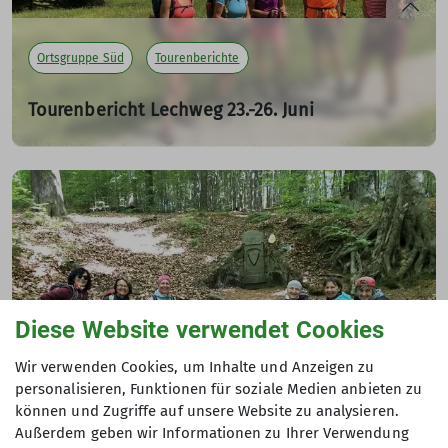
mehr erfahren
Ortsgruppe Süd
Tourenberichte
Tourenbericht Lechweg 23.-26. Juni
07.07.2025
4 Wandertage, 7 Teilnehmer (Bruni, Gerti, Steffi, Ludger
und Marion, Christian und Andrea), Paul (der Hund von
Christian) und Dagmar, die Wanderleiterin.
mehr erfahren
Diese Website verwendet Cookies
Wir verwenden Cookies, um Inhalte und Anzeigen zu
personalisieren, Funktionen für soziale Medien anbieten zu
Ortsgruppe Süd
Tourenberichte
können und Zugriffe auf unsere Website zu analysieren.
Außerdem geben wir Informationen zu Ihrer Verwendung
Oberlausitzer Bergweg 13.-21. Juni 2025