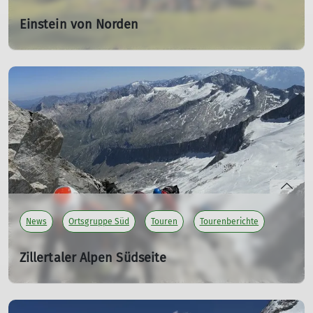
Einstein von Norden
03.08.2026
Sieben Frauen treffen sich um 7.30 Uhr am Parkplatz
„Ehemaliges Zollhaus“ im Achtal, um den Einstein von
Norden zu besteigen. Der Tag verspricht wieder sehr
heiß zu werden.
mehr erfahren
News
Ortsgruppe Süd
Touren
Tourenberichte
Zillertaler Alpen Südseite
16.07.2026
Ziel waren die Südanstiege auf die großen Zillertaler