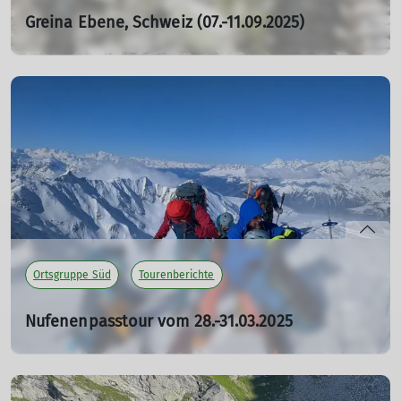
Greina Ebene, Schweiz (07.-11.09.2025)
25.09.2025
Am Sonntag starteten wir – Yvo, Michael, Sabrina, Walter,
Patrick, Uschi, Franca, Matthias und ich – in Richtung
Schweiz.
mehr erfahren
Ortsgruppe Süd
Tourenberichte
Nufenenpasstour vom 28.-31.03.2025
22.09.2025
Nach vier eindrücklichen Tagen kehrten wir vom Wind
zerzaust aber wohlbehalten aus dem Bedretto zurück.