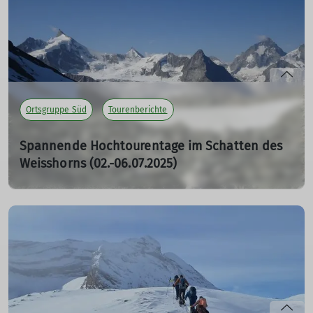
die Krinnenspitze zu wandern.
mehr erfahren
Ortsgruppe Süd
Tourenberichte
Spannende Hochtourentage im Schatten des
Weisshorns (02.-06.07.2025)
11.08.2025
Unsere Reise begann am Mittwoch, den 02.07., zu der wir
voller Vorfreude in die atemberaubende Region der
Walliser Alpen aufbrachen.
mehr erfahren