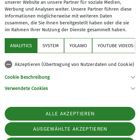
unserer Website an unsere Partner für soziale Medien,
07.07.2025
Werbung und Analysen weiter. Unsere Partner führen diese
Informationen möglicherweise mit weiteren Daten
Sieben Wandertage, knapp 140 km, von Bischofswerda
Andere Themen
zusammen, die Sie ihnen bereitgestellt haben oder die sie
nach Zittau, die einzelnen Tagesetappen waren gut
im Rahmen Ihrer Nutzung der Dienste gesammelt haben.
machbar und in den gemütlichen Hotels konnten wir uns
abends erholen.
Aktuelles
Ausbildungskurs
Gruppen
Hütten
ANALYTICS
SYSTEM
YOLAWO
YOUTUBE VIDEOS
Inklusion
Jobs
Jugend
Kletterzentrumsthemen
mehr erfahren
Akzeptieren (Übertragung von Nutzerdaten und Cookie)
Klimaschutz
News
Ortsgruppe Bad Wörishofen
Cookie Beschreibung
Ortsgruppe Marktoberdorf
Ortsgruppe Süd
Sektionsthemen
Verwendete Cookies
Touren
Tourenberichte
Veranstaltungen
Wege
ALLE AKZEPTIEREN
Sektion
AUSGEWÄHLTE AKZEPTIEREN
Aktuelles