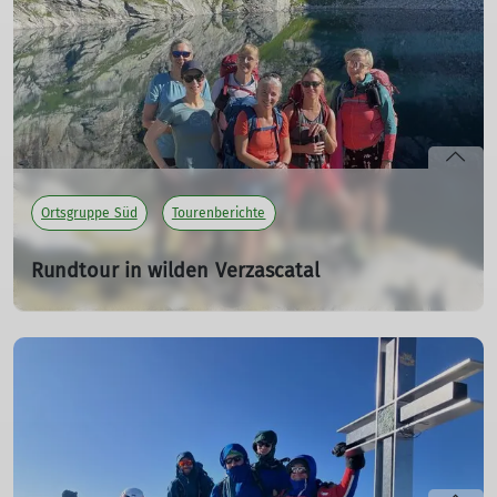
Wir, das waren 5 hartgesottene TeilnehmerInnen und
zwei Guides.
mehr erfahren
Ortsgruppe Süd
Tourenberichte
Rundtour in wilden Verzascatal
19.08.2025
Was für ein Glück! Nach zwei Wochen fast Dauerregen
kam pünktlich für unsere Tour das schöne Wetter und
wir 7 Mädels aus dem Allgäu starteten mit großem
Rucksack (der Wein für die zwei Selbstversorgerhütten
durfte nicht fehlen) mittags in Sonogno.
mehr erfahren