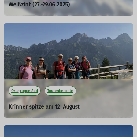
Weißzint (27.-29.06.2025)
19.08.2025
mehr erfahren
Ortsgruppe Süd
Tourenberichte
Krinnenspitze am 12. August
19.08.2025
Sieben Wanderinnen und Ronny, unser Pfotenmann,
treffen sich um 8 Uhr am Parkplatz Krinnenalpe um auf