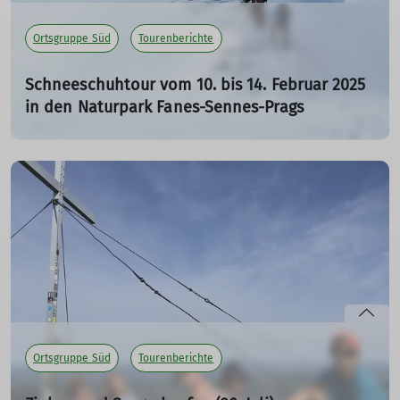
Ortsgruppe Süd
Tourenberichte
Schneeschuhtour vom 10. bis 14. Februar 2025
in den Naturpark Fanes-Sennes-Prags
29.07.2025
Das Ziel unserer mehrtägigen Schneeschuhtour führt
uns in die faszinierende Bergwelt der Dolomiten mit
Stützpunkt Lavarellahütte.
mehr erfahren
Ortsgruppe Süd
Tourenberichte