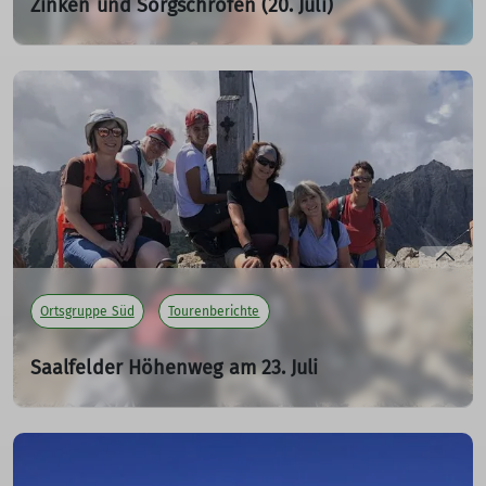
Zinken und Sorgschrofen (20. Juli)
28.07.2025
Eigentlich wollten wir heute den Saalfelder Höhenweg
machen, da aber Gewitter für 13 Uhr in Tannheim
vorhergesagt sind, haben wir eine kürzere Tour gewählt.
mehr erfahren
Ortsgruppe Süd
Tourenberichte
Saalfelder Höhenweg am 23. Juli
24.07.2025
Sechs Frauen treffen sich endlich am Mittwoch 23.Juli,
nach mehrmaligem Verschieben wegen
Gewittervorhersage, um den Saalfelder Höhenweg in