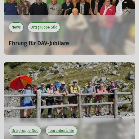
News
Ortsgruppe Süd
Ehrung für DAV-Jubilare
28.04.2026
mehr erfahren
Ortsgruppe Süd
Tourenberichte