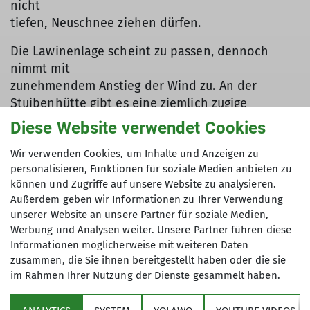
nicht
tiefen, Neuschnee ziehen dürfen.
Die Lawinenlage scheint zu passen, dennoch
nimmt mit
zunehmendem Anstieg der Wind zu. An der
Stuibenhütte gibt es eine ziemlich zugige
Trinkpause, die
Diese Website verwendet Cookies
dann dementsprechend kurz ausfällt. Weiter geht
es durch den Latschenhang, immer wieder mit
Wir verwenden Cookies, um Inhalte und Anzeigen zu
personalisieren, Funktionen für soziale Medien anbieten zu
schneeigen Böen, die Sicht ist nicht die Beste.
können und Zugriffe auf unsere Website zu analysieren.
Dafür sind die Teilnehmer umso besser gelaunt,
Außerdem geben wir Informationen zu Ihrer Verwendung
tauschen sich über die letzten Ereignisse und
unserer Website an unsere Partner für soziale Medien,
Touren aus. Weiter oben im Kar ist klar, dass sich
Werbung und Analysen weiter. Unsere Partner führen diese
auf
Informationen möglicherweise mit weiteren Daten
der Seite Richtung Ponten viel verblasener
zusammen, die Sie ihnen bereitgestellt haben oder die sie
Schnee angesammelt hat während Richtung
im Rahmen Ihrer Nutzung der Dienste gesammelt haben.
Bschießer die