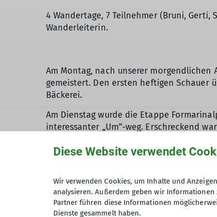
4 Wandertage, 7 Teilnehmer (Bruni, Gerti, 
Wanderleiterin.
Am Montag, nach unserer morgendlichen A
gemeistert. Den ersten heftigen Schauer 
Bäckerei.
Am Dienstag wurde die Etappe Formarinal
interessanter „Um“-weg. Erschreckend war
ausgetrocknet war! Eine schöne Pause hatt
Diese Website verwendet Cook
Weiter ging es zum Fischteich in Zug, wo 
die Fischköpfe…
Wir verwenden Cookies, um Inhalte und Anzeigen 
Am Mittwoch waren 28 Grad vorhergesagt u
analysieren. Außerdem geben wir Informationen 
ab da ging es glücklicherweise durch den
Partner führen diese Informationen möglicherwei
Später dann bergab bis wir endlich den Le
Dienste gesammelt haben.