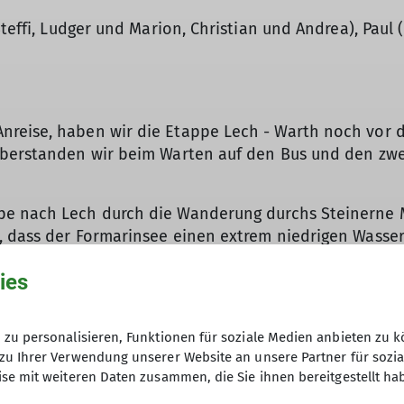
Steffi, Ludger und Marion, Christian und Andrea), Paul
nreise, haben wir die Etappe Lech - Warth noch vor 
überstanden wir beim Warten auf den Bus und den zwei
pe nach Lech durch die Wanderung durchs Steinerne M
, dass der Formarinsee einen extrem niedrigen Wasse
en wir im gemütlichen Unteren Älpele, trotz neuer Al
ies
es fangfrischen Fisch zum Abendessen gab. Es hat alle
zu personalisieren, Funktionen für soziale Medien anbieten zu k
nd wir nahmen die Etappe Warth - Steeg in Angriff, z
zu Ihrer Verwendung unserer Website an unsere Partner für sozi
 Wald, zuerst immer noch etwas bergauf und hoch üb
se mit weiteren Daten zusammen, die Sie ihnen bereitgestellt ha
ch kurz vor Steeg erreichten. Eine Abkühlung gab es d