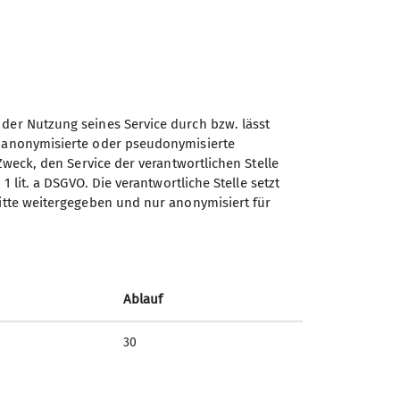
der Heimfahrt in Holzgau für eine kurze
erfall.
artier in Lech, so mussten wir nur einen
e von großem Vorteil war.
 der Nutzung seines Service durch bzw. lässt
n anonymisierte oder pseudonymisierte
Zweck, den Service der verantwortlichen Stelle
1 lit. a DSGVO. Die verantwortliche Stelle setzt
ritte weitergegeben und nur anonymisiert für
Ablauf
30