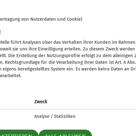
ergesagt. Deshalb entschieden sich vier von uns auf 
ertragung von Nutzerdaten und Cookie)
gebrücke über die Höhenbachschlucht zum Simms-Wass
g
, Bademöglichkeiten gab’s und wir hatten ein Standqu
n gingen mehr bergab als bergauf, was bei dieser Hitz
Stelle führt Analysen über das Verhalten ihrer Kunden im Rahmen
oweit sie uns ihre Einwilligung erteilen. Zu diesem Zweck werde
 nächsten Wanderung.
llt. Die Erstellung der Nutzungsprofile erfolgt zu dem alleinigen 
. Rechtsgrundlage für die Verarbeitung ihrer Daten ist Art. 6 Abs. 
n eigens bereitgestelltes System ein. Es werden keine Daten an D
erarbeitet.
Zweck
Analyse / Statistiken