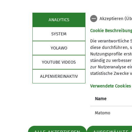
Steeg während der Wartezeit auf den Bus.
Am Donnerstag war ab 14 Uhr Gewitter vorh
Akzeptieren (Üb
ANALYTICS
Tour: über die 200 m und 110 m hohe Hän
Cookie Beschreibun
Schön war’s, warm war’s, auch sehr schwül
SYSTEM
leichten Tagesrucksack tragen. Die Etappe
Die verantwortliche 
diese durchführen, s
YOLAWO
Danke an alle und vielleicht bis zu einer
Nutzungsprofile erste
ständig zu verbessern
YOUTUBE VIDEOS
zur Nutzeranalyse ei
statistische Zwecke v
ALPENVEREINAKTIV
Verwendete Cookies
Name
Matomo