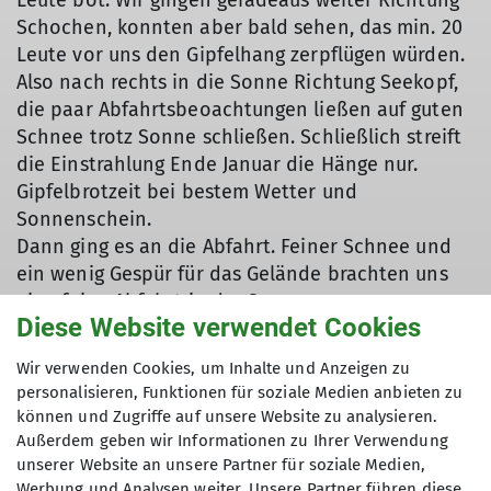
Leute bot. Wir gingen geradeaus weiter Richtung
Schochen, konnten aber bald sehen, das min. 20
Leute vor uns den Gipfelhang zerpflügen würden.
Also nach rechts in die Sonne Richtung Seekopf,
die paar Abfahrtsbeoachtungen ließen auf guten
Schnee trotz Sonne schließen. Schließlich streift
die Einstrahlung Ende Januar die Hänge nur.
Gipfelbrotzeit bei bestem Wetter und
Sonnenschein.
Dann ging es an die Abfahrt. Feiner Schnee und
ein wenig Gespür für das Gelände brachten uns
eine feine Abfahrt in der Sonne.
Diese Website verwendet Cookies
Alles in allem wieder eine gelungene Tour mit
netten Teilnehmern, feinem Schnee und gutem
Wir verwenden Cookies, um Inhalte und Anzeigen zu
Wetter.
personalisieren, Funktionen für soziale Medien anbieten zu
können und Zugriffe auf unsere Website zu analysieren.
Sven Schneller, Feb. 2026
Außerdem geben wir Informationen zu Ihrer Verwendung
unserer Website an unsere Partner für soziale Medien,
Werbung und Analysen weiter. Unsere Partner führen diese