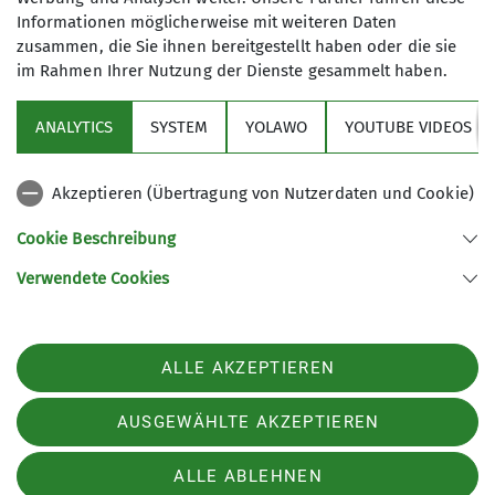
Informationen möglicherweise mit weiteren Daten
zusammen, die Sie ihnen bereitgestellt haben oder die sie
im Rahmen Ihrer Nutzung der Dienste gesammelt haben.
ANALYTICS
SYSTEM
YOLAWO
YOUTUBE VIDEOS
Sektion
Akzeptieren (Übertragung von Nutzerdaten und Cookie)
Aktuelles
Cookie Beschreibung
Verwendete Cookies
Sektion Allgäu-Immenstadt des Deutschen Alpenvereins e.V.
Hochstraße 12
87527 Sonthofen
Telefon +49832126776
ALLE AKZEPTIEREN
Kontakt
AUSGEWÄHLTE AKZEPTIEREN
Impressum
Datenschutz
Datenschutz-Einstellungen
ALLE ABLEHNEN
Erklärung zur Barrierefreiheit