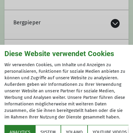
Stephanie Kächele
Bergpieper
Inhalt:
Trainer:
In Trage, Kraxe oder auch mal im Kinderwagen
Stephan Schmid
(je nach Tour) sind wir ganzjährig 1 Mal im
Inklusive Familiengruppe KLEINE
Diese Website verwendet Cookies
Monat hauptsächlich rund um die
Trainer:
GIPFELSTÜRMER
Inhalt:
Hörnergruppe unterwegs.
Wir verwenden Cookies, um Inhalte und Anzeigen zu
Wolfgang Keller
personalisieren, Funktionen für soziale Medien anbieten zu
Wir wollen 1-2 Mal im Monat im Rahmen der
können und Zugriffe auf unsere Website zu analysieren.
Familiengruppe in der Natur mit Euch etwas
Außerdem geben wir Informationen zu Ihrer Verwendung
Details
Familiengruppe Bunte Bande
unternehmen. Es handelt sich dabei um Events
Inhalt:
Trainer:
unserer Website an unsere Partner für soziale Medien,
wie Hüttenübernachtung, Fackelwanderung,
Werbung und Analysen weiter. Unsere Partner führen diese
Ihr habt Kinder, mit denen ihr gerne in der
Rodeln, Klettern, Biwak, Wanderungen,
Informationen möglicherweise mit weiteren Daten
Isabel
zusammen, die Sie ihnen bereitgestellt haben oder die sie
Natur seid? Wenn mehrere Kinder zusammen
Skifahren.
im Rahmen Ihrer Nutzung der Dienste gesammelt haben.
spielen können macht es sogar noch mehr
Termine:
Inhalt:
Spaß.
ANALYTICS
SYSTEM
YOLAWO
YOUTUBE VIDEOS