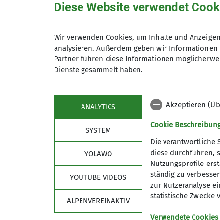
Diese Website verwendet Cook
Wir verwenden Cookies, um Inhalte und Anzeigen 
Stephanie Kächele
analysieren. Außerdem geben wir Informationen 
Partner führen diese Informationen möglicherwei
Dienste gesammelt haben.
Akzeptieren (Üb
ANALYTICS
Cookie Beschreibun
SYSTEM
Die verantwortliche 
diese durchführen, s
YOLAWO
Sektion
Aktu
Nutzungsprofile erste
ständig zu verbessern
YOUTUBE VIDEOS
Geschäftsstelle
Lawinenl
zur Nutzeranalyse ei
Mitglied werden
Tourenbe
statistische Zwecke v
ALPENVEREINAKTIV
Partner
Bergspor
Satzung
Jobs
Verwendete Cookies