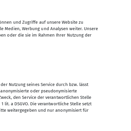
önnen und Zugriffe auf unsere Website zu
ale Medien, Werbung und Analysen weiter. Unsere
ben oder die sie im Rahmen Ihrer Nutzung der
 der Nutzung seines Service durch bzw. lässt
Sektion Allgäu-Immenstadt
n anonymisierte oder pseudonymisierte
des Deutschen Alpenvereins
Zweck, den Service der verantwortlichen Stelle
e.V.
1 lit. a DSGVO. Die verantwortliche Stelle setzt
ritte weitergegeben und nur anonymisiert für
Hochstraße 12
87527 Sonthofen
Telefon +49832126776