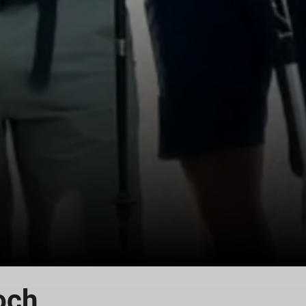
© Helmut Rasch
och