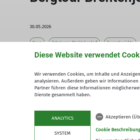
30.05.2026
News
Ortsgruppe Marktoberdorf
Tourenberichte
Diese Website verwendet Cook
Um 07.30 Uhr trafen wir uns am Stadion R
Wir verwenden Cookies, um Inhalte und Anzeigen 
fuhren mit 4 Teilnehmern auf den Wanderp
analysieren. Außerdem geben wir Informationen 
Partner führen diese Informationen möglicherwei
Grän.
Dienste gesammelt haben.
Eine Teilnehmerin aus München, eine Tei
Teilnehmerin aus Wangen fuhren übers Ta
Hier gab es eine Ansprache mit Tagespla
Akzeptieren (Üb
ANALYTICS
Nun ging es mit vollem Elan um 08.30 Uhr 
Cookie Beschreibun
SYSTEM
Richtung Aggenstein. Nach ca. 30 Minuten 