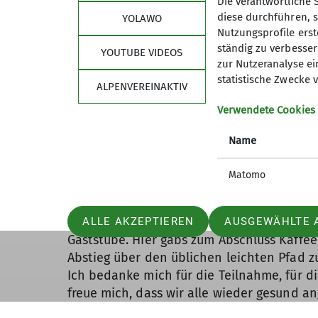
Die verantwortliche 
bis zur Sebenalpe. Nun Abzweig links hoc
diese durchführen, s
YOLAWO
rasch hinauf in das Vilser Jöchl, 1718 m.
Nutzungsprofile erste
An den ersten Fels-Köpfen rechts vorbei, 
ständig zu verbessern
YOUTUBE VIDEOS
Südrücken auf Gras und Geröll zum Brente
zur Nutzeranalyse ei
Jetzt genießen wir die Brotzeit mit Nachti
statistische Zwecke v
ALPENVEREINAKTIV
Schnäpschen.
Verwendete Cookies
Bergab gings dann westlich den Bergrücke
anspruchsvollen Pfad Richtung Aggenstein 
Name
Erfahrene geeignet): Sorgfältig auf die 
den latschenreichen, nach Norden teilwei
Matomo
Westgrat, bis man schließlich auf den Ta
Nach 1 ¼ Std. um 13 Uhr, wie geplant, erre
Da die Terrasse aufgrund des tollen Wetters
ALLE AKZEPTIEREN
AUSGEWÄHLTE 
Gaststube. Hier gabs zum Abschluss Kaffe
Abstieg über den üblichen leichten Pfad 
Ich bedanke mich für die Teilnahme, für 
freue mich, dass wir alle wieder gesund