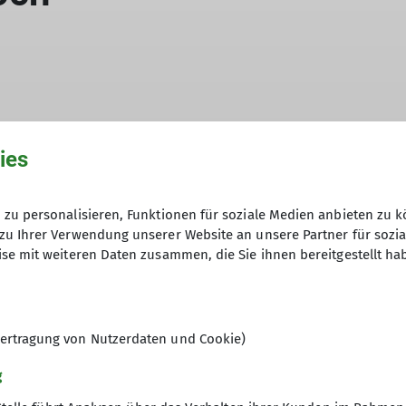
ies
estaurant in Marktoberdorf und
zu personalisieren, Funktionen für soziale Medien anbieten zu k
arkplatz in Lumberg/Enge, bei
zu Ihrer Verwendung unserer Website an unsere Partner für sozi
se mit weiteren Daten zusammen, die Sie ihnen bereitgestellt ha
lnehmerin aus Sonthofen und eine
nnheimer Tal zum Treffpunkt.
n und das obligatorische Startfoto.
ertragung von Nutzerdaten und Cookie)
los über den ersten Kiesweg
g
ging es rechts in den Wald Bergwärts