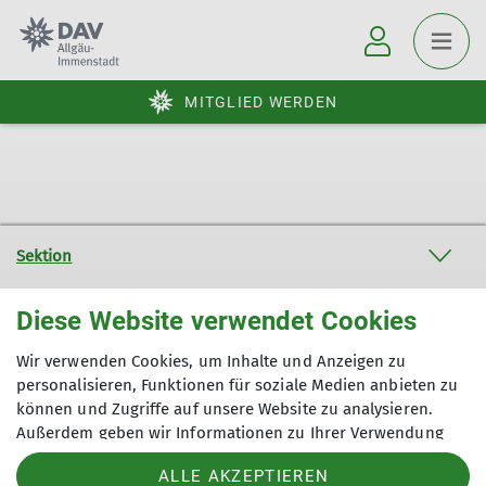
MITGLIED WERDEN
Sektion
Diese Website verwendet Cookies
Aktuelles
Wir verwenden Cookies, um Inhalte und Anzeigen zu
personalisieren, Funktionen für soziale Medien anbieten zu
Sektion Allgäu-Immenstadt des Deutschen Alpenvereins e.V.
können und Zugriffe auf unsere Website zu analysieren.
Außerdem geben wir Informationen zu Ihrer Verwendung
Hochstraße 12
87527 Sonthofen
unserer Website an unsere Partner für soziale Medien,
Telefon +49832126776
ALLE AKZEPTIEREN
Werbung und Analysen weiter. Unsere Partner führen diese