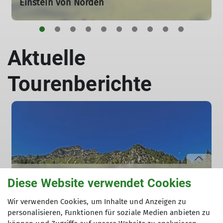
Einstein von Norden
03.08.2026
Sieben Frauen treffen sich um 7.30 Uhr am Parkplatz
„Ehemaliges Zollhaus“ im Achtal, um den Einstein von
Aktuelle
Norden zu besteigen. Der Tag verspricht wieder sehr
heiß zu werden.
Tourenberichte
mehr erfahren
Diese Website verwendet Cookies
Sektionsthemen
News
Ortsgruppe Süd
Wir verwenden Cookies, um Inhalte und Anzeigen zu
Tourenberichte
personalisieren, Funktionen für soziale Medien anbieten zu