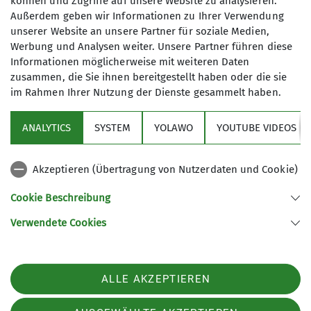
können und Zugriffe auf unsere Website zu analysieren.
Einstein von Norden
Außerdem geben wir Informationen zu Ihrer Verwendung
03.08.2026
unserer Website an unsere Partner für soziale Medien,
Werbung und Analysen weiter. Unsere Partner führen diese
Sieben Frauen treffen sich um 7.30 Uhr am Parkplatz
Informationen möglicherweise mit weiteren Daten
„Ehemaliges Zollhaus“ im Achtal, um den Einstein von
zusammen, die Sie ihnen bereitgestellt haben oder die sie
Norden zu besteigen. Der Tag verspricht wieder sehr
im Rahmen Ihrer Nutzung der Dienste gesammelt haben.
heiß zu werden.
ANALYTICS
SYSTEM
YOLAWO
YOUTUBE VIDEOS
mehr erfahren
Sektion
Akzeptieren (Übertragung von Nutzerdaten und Cookie)
Aktuelles
Cookie Beschreibung
Verwendete Cookies
Sektion Allgäu-Immenstadt des Deutschen Alpenvereins e.V.
Hochstraße 12
87527 Sonthofen
Telefon +49832126776
ALLE AKZEPTIEREN
Kontakt