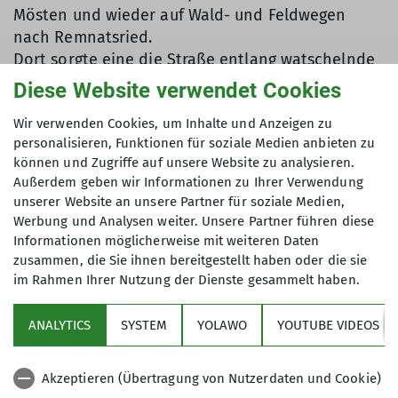
Mösten und wieder auf Wald- und Feldwegen
nach Remnatsried.
Dort sorgte eine die Straße entlang watschelnde
Schwanenfamilie für einen lustigen Verkehrsstau.
Diese Website verwendet Cookies
Kurz danach bogen wir nach links Richtung
Wir verwenden Cookies, um Inhalte und Anzeigen zu
Wendelinshof ab und erreichten bald den steilen
personalisieren, Funktionen für soziale Medien anbieten zu
Anstieg hinauf zum Badwerk. Dieser mit mehreren
können und Zugriffe auf unsere Website zu analysieren.
Kehren versehene Schotterweg stellte unseren
Außerdem geben wir Informationen zu Ihrer Verwendung
Bio-Radler nicht vor ein unlösbares Problem –
unserer Website an unsere Partner für soziale Medien,
kein Wunder, am Johannistag konnte Johannes
Werbung und Analysen weiter. Unsere Partner führen diese
auf Unterstützung hoffen und wurde offenbar
Informationen möglicherweise mit weiteren Daten
nicht enttäuscht.
zusammen, die Sie ihnen bereitgestellt haben oder die sie
Bald danach überquerten wir die zum Auerberg
im Rahmen Ihrer Nutzung der Dienste gesammelt haben.
führende Straße und waren am höchsten Punkt
der Radrunde angelangt.
ANALYTICS
SYSTEM
YOLAWO
YOUTUBE VIDEOS
Eine lange Bergabfahrt stand nun über Straß,
Nickelmühle nach Loxhub an, bevor es, vorbei am
Akzeptieren (Übertragung von Nutzerdaten und Cookie)
Langegger Weiher hinauf nach Langegg ging.