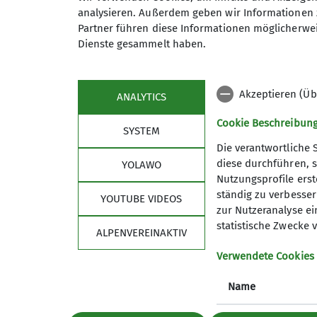
Sektion
Aktu
analysieren. Außerdem geben wir Informationen 
Partner führen diese Informationen möglicherwei
Geschäftsstelle
Lawinenl
Dienste gesammelt haben.
Mitglied werden
Tourenbe
Partner
Bergspor
Satzung
Jobs
Akzeptieren (Üb
ANALYTICS
Cookie Beschreibun
SYSTEM
Die verantwortliche 
diese durchführen, s
YOLAWO
Nutzungsprofile erste
ständig zu verbessern
YOUTUBE VIDEOS
zur Nutzeranalyse ei
statistische Zwecke v
ALPENVEREINAKTIV
Verwendete Cookies
Datenschutz-Einstellungen
Datenschutz
Impress
Name