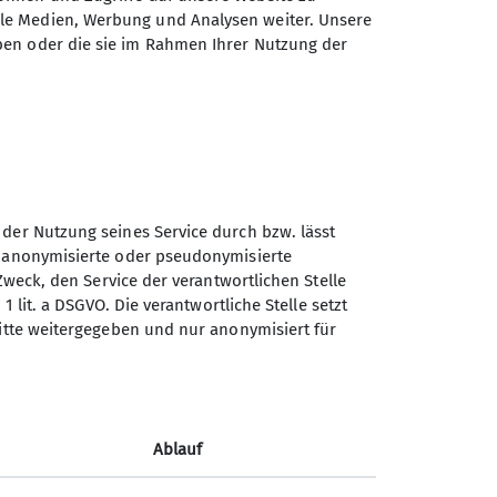
des Deutschen Alpenvereins
ale Medien, Werbung und Analysen weiter. Unsere
e.V.
ben oder die sie im Rahmen Ihrer Nutzung der
Hochstraße 12
87527 Sonthofen
Telefon +49832126776
Kontakt
 der Nutzung seines Service durch bzw. lässt
n anonymisierte oder pseudonymisierte
Zweck, den Service der verantwortlichen Stelle
1 lit. a DSGVO. Die verantwortliche Stelle setzt
ritte weitergegeben und nur anonymisiert für
Ablauf