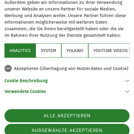
Rodelpartie auf geschlossener Schneedecke bis
Außerdem geben wir Informationen zu Ihrer Verwendung
zum Parkplatz.
unserer Website an unsere Partner für soziale Medien,
Werbung und Analysen weiter. Unsere Partner führen diese
Der rund 400 Höhenmeter umfassende Aufstieg
Informationen möglicherweise mit weiteren Daten
erfolgte über die spätere Abfahrtspiste. Während
zusammen, die Sie ihnen bereitgestellt haben oder die sie
im Rahmen Ihrer Nutzung der Dienste gesammelt haben.
die größeren Kinder und Erwachsenen den Weg
zu Fuß bewältigten, wurde die jüngste
Teilnehmerin in der Tragehilfe und der
ANALYTICS
SYSTEM
YOLAWO
YOUTUBE VIDEOS
zweitjüngste Teilnehmer warm eingepackt im
Schlafsack auf dem Schlitten sitzend nach oben
Akzeptieren (Übertragung von Nutzerdaten und Cookie)
transportiert.
Nach einer kurzen Rast vor der Krinnenalpe
Cookie Beschreibung
machte sich die Gruppe bereit für die Abfahrt.
Verwendete Cookies
Aufgrund des etwas nassen Schnees verlief diese
größtenteils eher gemütlich, aber trotzdem
hatten alle Teilnehmenden großen Spaß und
ALLE AKZEPTIEREN
waren guter Stimmung.
Freundlicherweise stellte der direkt neben den
AUSGEWÄHLTE AKZEPTIEREN