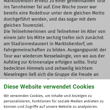
Marktoberdorf erneut zu einer gemeinsamen Tour
ins Tannheimer Tal auf. Eine Woche zuvor war
bereits eine Rodeltour unter dem gleichen Motto
durchgeführt worden, und das sogar mit dem
gleichen Tourenziel.
Die Teilnehmerinnen und Teilnehmer im Alter von
einem Jahr bis Mitte sechzig trafen sich zunächst
am Stadionrestaurant in Marktoberdorf, um
Fahrgemeinschaften zu bilden. Ausgangspunkt der
Tour war wiederum Nesselwängle, von wo aus der
Aufstieg zur Krinnenalpe erfolgen sollte. Trotz
bedeckten Himmels und zeitweilig leichtem
Nieselregen ließ sich die Gruppe die Freude an
einem gemeinsamen Bergerlebnis nicht nehmen.
Diese Website verwendet Cookies
Der Schnee war aufgrund des bereits
frühlingshaften Wetters in der Woche zuvor im
Wir verwenden Cookies, um Inhalte und Anzeigen zu
unteren Teil der Tour etwas weich und sulzig, aber
personalisieren, Funktionen für soziale Medien anbieten zu
es lag noch ausreichend Schnee für eine
können und Zugriffe auf unsere Website zu analysieren.