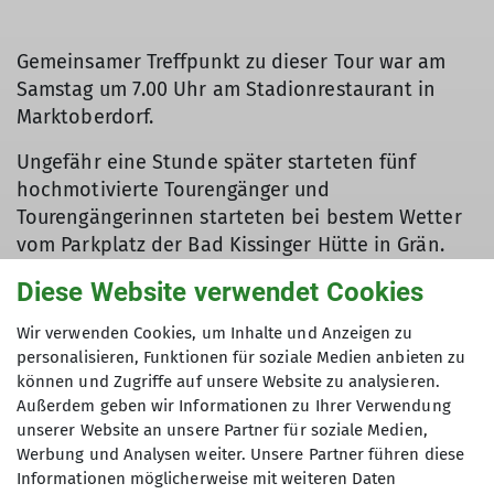
Gemeinsamer Treffpunkt zu dieser Tour war am
Samstag um 7.00 Uhr am Stadionrestaurant in
Marktoberdorf.
Ungefähr eine Stunde später starteten fünf
hochmotivierte Tourengänger und
Tourengängerinnen starteten bei bestem Wetter
vom Parkplatz der Bad Kissinger Hütte in Grän.
Die unerwartet guten Schneeverhältnisse unten
Diese Website verwendet Cookies
ließen uns auf einen schönen Aufstieg bzw. eine
schöne Abfahrt hoffen.
Wir verwenden Cookies, um Inhalte und Anzeigen zu
personalisieren, Funktionen für soziale Medien anbieten zu
Den Forst- und Wanderweg zur Sebenalpe
können und Zugriffe auf unsere Website zu analysieren.
konnten wir bis auf ein kurzes Zwischenstück
Außerdem geben wir Informationen zu Ihrer Verwendung
ohne Probleme bei ausreichend Schnee
unserer Website an unsere Partner für soziale Medien,
zurücklegen.
Werbung und Analysen weiter. Unsere Partner führen diese
Informationen möglicherweise mit weiteren Daten
An der Alpe angekommen, wurde bei strahlendem