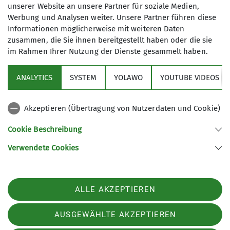
unserer Website an unsere Partner für soziale Medien,
bald überwunden und kurz daurauf erreichten wir
Werbung und Analysen weiter. Unsere Partner führen diese
die weiten Hänge der Starkatsgundalpe.
Informationen möglicherweise mit weiteren Daten
Oberhalb dieser Alpe lud uns eine am Wegrand
zusammen, die Sie ihnen bereitgestellt haben oder die sie
aufgestellte Holzbank zu einer Trinkpause ein, die
im Rahmen Ihrer Nutzung der Dienste gesammelt haben.
wir auch zu einem kurzen Ratsch mit schönen
Ausblicken nutzten.
ANALYTICS
SYSTEM
YOLAWO
YOUTUBE VIDEOS
Danach machten wir uns auf den Weiterweg
Richtung Kemptener Naturfreundehaus auf.
Akzeptieren (Übertragung von Nutzerdaten und Cookie)
Bei der Hinweistafel „Uphill“ bogen wir nach links
in den Wald ab und erreichten bald darauf den
Cookie Beschreibung
Gipfel des Gschwender Horns mit großem
Verwendete Cookies
Gipfelkreuz und einem schönen Rastplatz mit
Tisch und 2 Bänken.
Die Aussicht ins Allgäuer Voralpenland von Osten
ALLE AKZEPTIEREN
bis Westen war ungeachtet der Hoch-bewölkung
an diesem Tag eindrucksvoll und wegen der
AUSGEWÄHLTE AKZEPTIEREN
Föhnlage sehr kontrastreich. Die verdiente