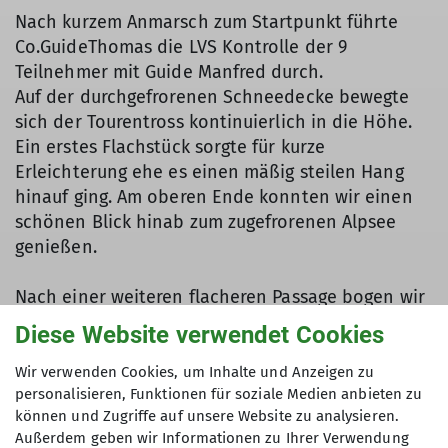
Nach kurzem Anmarsch zum Startpunkt führte
Co.GuideThomas die LVS Kontrolle der 9
Teilnehmer mit Guide Manfred durch.
Auf der durchgefrorenen Schneedecke bewegte
sich der Tourentross kontinuierlich in die Höhe.
Ein erstes Flachstück sorgte für kurze
Erleichterung ehe es einen mäßig steilen Hang
hinauf ging. Am oberen Ende konnten wir einen
schönen Blick hinab zum zugefrorenen Alpsee
genießen.
Nach einer weiteren flacheren Passage bogen wir
kurz vor der auf dem Hüttenbichl liegenden
Diese Website verwendet Cookies
Gschwenderbergalpe nach Südwesten ab und
erreichten über einen kurzen Aufschwung die
Wir verwenden Cookies, um Inhalte und Anzeigen zu
personalisieren, Funktionen für soziale Medien anbieten zu
durch ein Waldstück führende Passage.
können und Zugriffe auf unsere Website zu analysieren.
Dieses etwas unangenehme Teilstück mit
Außerdem geben wir Informationen zu Ihrer Verwendung
abgefahrenen und z.T. vereisten Flächen wurde