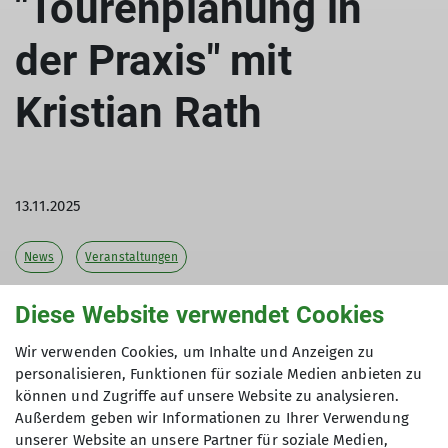
"Tourenplanung in
der Praxis" mit
Kristian Rath
13.11.2025
News
Veranstaltungen
Wo ist es sicher? Wo finde ich den besten
Diese Website verwendet Cookies
Schnee?
Wir verwenden Cookies, um Inhalte und Anzeigen zu
personalisieren, Funktionen für soziale Medien anbieten zu
können und Zugriffe auf unsere Website zu analysieren.
Außerdem geben wir Informationen zu Ihrer Verwendung
Pünktlich zum Start der Wintersaison bietet
unserer Website an unsere Partner für soziale Medien,