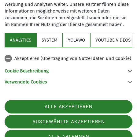
Kristian Rath am 26.11.2025 um 19.30 Uhr einen
Werbung und Analysen weiter. Unsere Partner führen diese
Lawinen-Workshop an.
Informationen möglicherweise mit weiteren Daten
zusammen, die Sie ihnen bereitgestellt haben oder die sie
Aufbau und Interpretation des Lageberichts
im Rahmen Ihrer Nutzung der Dienste gesammelt haben.
Übertrag ins Gelände
Arbeiten mit Webcams und Messstationen
ANALYTICS
SYSTEM
YOLAWO
YOUTUBE VIDEOS
Planung mit Karte und dem „Skitourenguru“ in
kleinen Gruppen.
Akzeptieren (Übertragung von Nutzerdaten und Cookie)
Pro 4 Personen sollten die Teilnehmer ein
Notebook oder Tablet (Smartphone ist nicht
Cookie Beschreibung
ausreichend) mitbringen.
Verwendete Cookies
Workshop am 26.11.2025 um 19.30 Uhr in der
Indoor Arena Allgäu in Sonthofen.
ALLE AKZEPTIEREN
Anmeldung unter og.sued@dav-allgaeu-
immenstadt.de
AUSGEWÄHLTE AKZEPTIEREN
ALLE ABLEHNEN