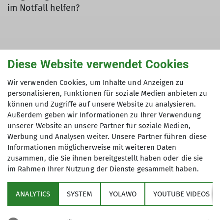
im Notfall helfen?
Diese Website verwendet Cookies
Die kindgerechte Beantwortung dieser Fragen
Wir verwenden Cookies, um Inhalte und Anzeigen zu
haben sich der Förderverein der Luftrettung für
personalisieren, Funktionen für soziale Medien anbieten zu
das Allgäu Christoph 17 Kempten e.V. und der K&L
können und Zugriffe auf unsere Website zu analysieren.
Verlag zum Ziel gesetzt und ein
Außerdem geben wir Informationen zu Ihrer Verwendung
leichtverständliches Mal- und Arbeitsbuch für
unserer Website an unsere Partner für soziale Medien,
Mädchen und Jungen im Grundschulalter
Werbung und Analysen weiter. Unsere Partner führen diese
herausgegeben.
Informationen möglicherweise mit weiteren Daten
zusammen, die Sie ihnen bereitgestellt haben oder die sie
Das Buch mit vielen auszumalenden Bildern
im Rahmen Ihrer Nutzung der Dienste gesammelt haben.
vermittelt spielerisch die Fähigkeiten, bei
Notfällen Erste Hilfe leisten zu können.
ANALYTICS
SYSTEM
YOLAWO
YOUTUBE VIDEOS
Es erzählt von den Geschwistern Mario und Olivia,