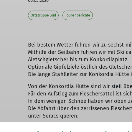
06.05.2026
Ortsgruppe Süd
Tourenberichte
Bei bestem Wetter fuhren wir zu sechst mi
Mithilfe der Seilbahn fuhren wir mit Ski 
Aletschgletscher bis zum Konkordiaplatz.
Optionale Gipfelziele östlich des Gletsch
Die lange Stahlleiter zur Konkordia Hütte 
Von der Konkordia Hütte sind wir steil übe
Für den Aufstieg zum Fieschersattel ist si
In dem wenigen Schnee haben wir oben zw
Die Abfahrt über den zerrissenen Fiescher
unter Seracs queren.
Auf der Finsteraarhornhütte SAC (3046 m) 