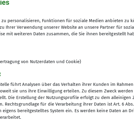
ies
unk und sogar in der Hütten leider keinen Lawinenlage-
s gibt es kein Mobilfunk.
fortablen Einzel Schlafkammern im Mehrbett Zimmer
zu personalisieren, Funktionen für soziale Medien anbieten zu k
snollen (3584 m) und Grosses Wannenhorn (3895 m) ha
zu Ihrer Verwendung unserer Website an unsere Partner für sozi
rosses Wannenhorn hätte der Grat und Flanke gesiche
se mit weiteren Daten zusammen, die Sie ihnen bereitgestellt ha
öne Abfahrt gefreut.
uchsvolle Finsteraarhorn
sichern können, haben wir sehr gerne verzichtet.
ertragung von Nutzerdaten und Cookie)
ergletscher haben wir aufgrund von Steinschlag und 
g
wenig steil, jedoch hatte es zwei Tage vorher bei ei
Stelle führt Analysen über das Verhalten ihrer Kunden im Rahmen
oweit sie uns ihre Einwilligung erteilen. Zu diesem Zweck werde
paltenreich und zerrissen die genannten Gletscher s
llt. Die Erstellung der Nutzungsprofile erfolgt zu dem alleinigen 
. Rechtsgrundlage für die Verarbeitung ihrer Daten ist Art. 6 Abs. 
r genossen.
n eigens bereitgestelltes System ein. Es werden keine Daten an D
 schönen Touren!
erarbeitet.