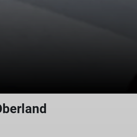
© DAV Allgäu-Immenstadt
Oberland