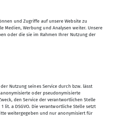
 und Bergwetterbericht.
 genossen.
önnen und Zugriffe auf unsere Website zu
ben uns sehr gut gefallen.
ale Medien, Werbung und Analysen weiter. Unsere
rt werden müssen und so haben wir uns
ben oder die sie im Rahmen Ihrer Nutzung der
den unbekannten massiven Spaltenbrüchen
ner anderen Gruppe einen Spaltensturz
 der Nutzung seines Service durch bzw. lässt
n anonymisierte oder pseudonymisierte
ind.
Zweck, den Service der verantwortlichen Stelle
1 lit. a DSGVO. Die verantwortliche Stelle setzt
ritte weitergegeben und nur anonymisiert für