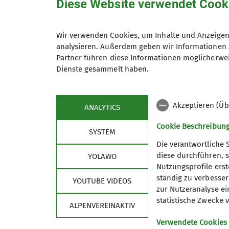
Diese Website verwendet Cook
Auf dieser Hütte gibt es keinerlei Mobilf
In dem gesamten Tal des Fieschergletscher
In der Hütte haben wir die modernen kom
Wir verwenden Cookies, um Inhalte und Anzeigen 
Die genussvollen Tagestouren auf den Wys
analysieren. Außerdem geben wir Informationen 
Die letzten Höhenmeter zum Gipfel des G
Partner führen diese Informationen möglicherwei
lieber auf einem Plateau davor auf die sch
Dienste gesammelt haben.
Da wir den Auf- und Abstieg auf das anspr
(4268 m) im steilen Absturzgelände nicht 
Akzeptieren (Üb
ANALYTICS
Eine eventuelle Abfahrt über den Fiesch
Cookie Beschreibun
nicht gemacht.
SYSTEM
Der Übergang über die Grünhornlücke war 
Die verantwortliche 
gegeben.
diese durchführen, s
YOLAWO
Bei Hochtouren im Sommer sieht man wie s
Nutzungsprofile erste
ständig zu verbessern
YOUTUBE VIDEOS
Wie haben die Touren und das Gebiet seh
zur Nutzeranalyse ei
Vielen Dank an Barbara und Peter für die
statistische Zwecke v
ALPENVEREINAKTIV
Verwendete Cookies